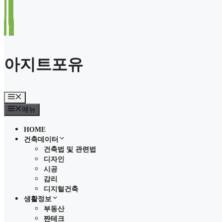
아지트포유
메
뉴
메뉴
HOME
건축데이터
건축법 및 관련법
디자인
시공
감리
디지털건축
생활정보
부동산
짠테크