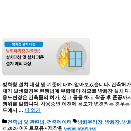
방화창 설치 대상 및 기준에 대해 알아보겠습니다. 건축허가
체가 발생할경우 현행법에 부합해야 하므로 방화창 설치 대
용도변경은 건축물의 허가, 신고 등을 하고 착공 후 준공까
행위를 말합니다. 사용승인 이전에 용도가 변경되는 경우는
도에서 …
더 읽기
카
태
건축법 및 관련법
,
건축데이터
방화유리창
,
방화창
,
방화
테
그
© 2026 아지트포유
• 제작됨
GeneratePress