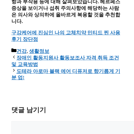
항과 부작용 등에 대해 살펴보았습니다. 헤르페스
증상을 보이거나 섭취 주의사항에 해당하는 사람
은 의사와 상의하에 올바르게 복용할 것을 추천합
니다.
구강케어에 진심인 나의 고체치약 민티드 찐 사용
후기 장단점
카
건강
,
생활정보
테
장애인 활동지원사 활동보조사 자격 취득 조건
고
및 교육방법
리
도테라 아로마 블랙 에어 디퓨저로 향기롭게 기
분 업!
댓글 남기기
댓
글